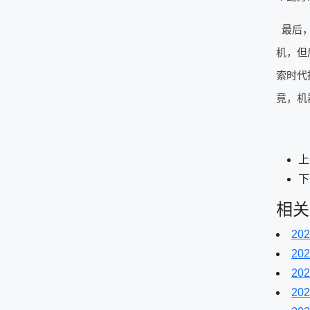
最后
机，但
索时代
竟，机
上
下
相关
202
202
202
202