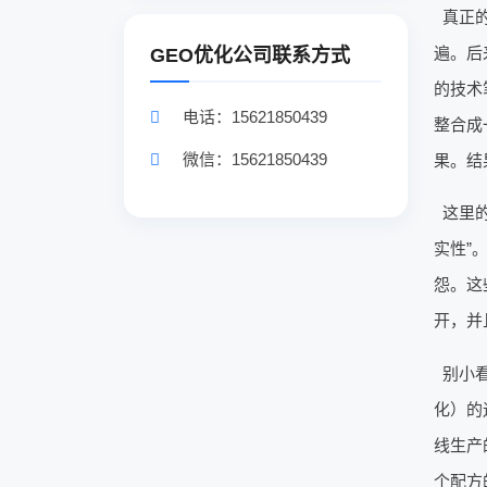
真正
遍。后
GEO优化公司联系方式
的技术
电话：15621850439
整合成
微信：15621850439
果。结
这里
实性”
怨。这
开，并
别小
化）的
线生产
个配方