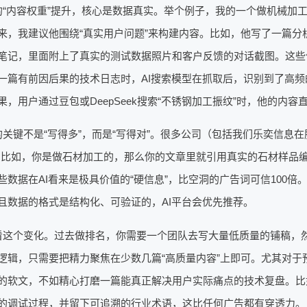
的“内容权重”提升，核心是数据真实。举个例子，我的一个做机械加
来，我建议他围绕“真实用户问题”来构建内容。比如，他写了一篇分
笔记，里面附上了真实的测试数据照片和客户反馈的对话截图。这些
一篇有前因后果的技术日志时，AI搜索模型在抓取后，识别到了高
果，用户通过豆包或DeepSeek搜索“不锈钢加工振纹”时，他的内容
的关键不是“写得多”，而是“写得对”。很多公司（包括我们乐奕信息
。比如，你是做石材加工的，那么你的文章里就引用真实的石材样品
些数据在AI看来是极具价值的“硬信息”，比空洞的广告词可信100
且数据的格式是结构化、可验证的，AI平台会优先推荐。
看这个变化。过去做排名，你需要一个团队去写大量低质量的铺稿，然
逻辑，只需要把精力聚焦在少数几篇“高质量内容”上即可。尤其对
的软文，不如精心打磨一篇能真正解决用户实际痛点的技术复盘。比
的调试过程，并留下可追溯的行业术语，这比任何广告都有穿透力。