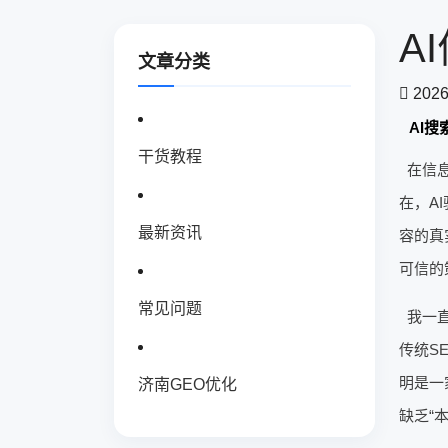
A
文章分类
2026
AI
干货教程
在信
在，A
最新资讯
容的真
可信的
常见问题
我一
传统S
明是一
济南GEO优化
缺乏“