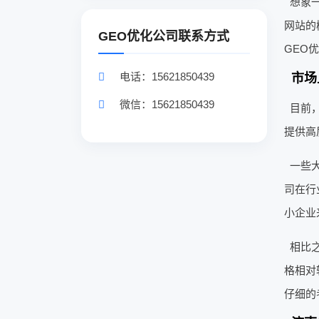
想象
网站的
GEO优化公司联系方式
GEO
电话：15621850439
市场
微信：15621850439
目前
提供高
一些
司在行
小企业
相比
格相对
仔细的