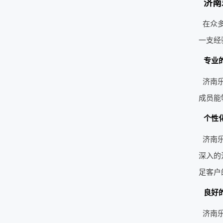
济南
在众
一支经
专业
济南
成员能
个性
济南
深入的
足客户
良好
济南