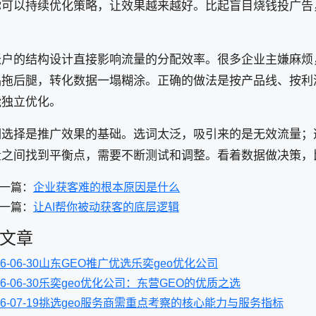
你可以持续优化策略，让效果越来越好。比起盲目烧钱投广告
账户的结构设计直接影响流量的分配效率。很多企业主嫌麻烦
品拖后腿，转化数据一塌糊涂。正确的做法是按产品线、按利
能独立优化。
词选择是推广效果的基础。选词太泛，吸引来的是无效流量；
量之间找到平衡点，需要不断测试和调整。看着数据做决策，
一篇：
企业获客难的根本原因是什么
一篇：
让AI帮你被动获客的底层逻辑
文章
6-06-30
山东GEO推广优选乐奕geo优化公司
6-06-30
乐奕geo优化公司：东营GEO的优质之选
6-07-19
挑选geo服务商需重点考察的核心能力与服务指标