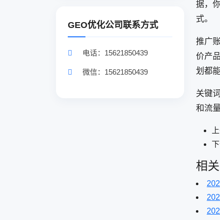
据，
式。
GEO优化公司联系方式
推广
电话：15621850439
价产
划都
微信：15621850439
关键
和流
上
下
相关
202
202
202