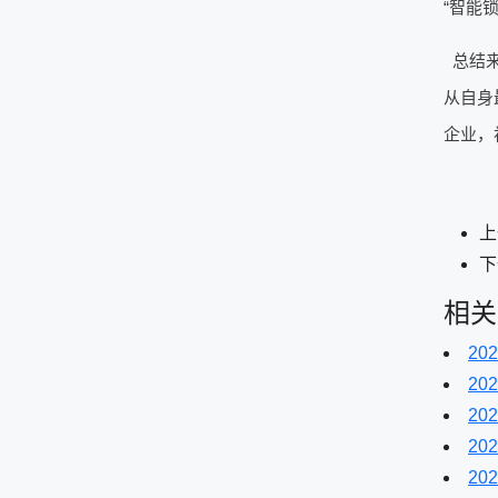
“智能
总结
从自身
企业，
上
下
相关
202
202
202
202
202