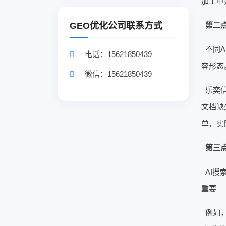
加工中
GEO优化公司联系方式
第二
不同
电话：15621850439
容形态
微信：15621850439
乐奕
文档缺
单，实
第三
AI
重要—
例如