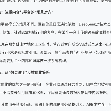
如何减少切边损耗”，这类问题对应的文档必须包含具体参数、案例
点：注重内容与平台的“场景对齐”
AI平台擅长的场景不同。豆包偏重日常决策辅助，DeepSeek对技
。例如，针对B2B机械行业的客户，在某个平台上传的设备故障排查
信息在服务佛山本地化工企业时，曾遇到客户反馈“AI对话里从来不出
少行业术语和标准引用。调整后，将产品参数与行业规程（如GB/T
际需要对企业内部知识库做一次系统梳理。
点：从“效果透明”反推优化策略
搜索优化的优势之一是可验证。企业可以通过日志看到，哪些文档被A
—不需要等到月底看转化率，每周就能通过数据反馈调整内容策略。
，某佛山开锁服务商，初期上传的都是服务价格列表，AI很少推荐。后