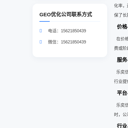
化率，
GEO优化公司联系方式
保了长
价格
电话：15621850439
在价
微信：15621850439
费或阶
服务
乐奕
行业提
平台
乐奕信
时，公
行业