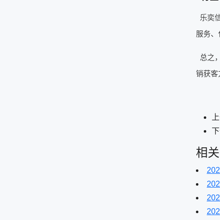
乐奕
服务、
总之
销获客
上
下
相关
202
202
202
202