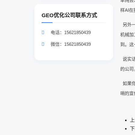
单纯去
样AI
GEO优化公司联系方式
另外
电话：15621850439
机械加
微信：15621850439
到。这
说实话
的公司
如果
哨的宣
上
下