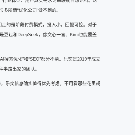
称、行业标签、用户真实需求词串联成自然语料。这
很多所谓“优化公司”做不到的。
们走的是阶段付费模式，投入小，回报可控。对于
和DeepSeek，像文心一言、Kimi也能覆盖
搜索优化”和“SEO”都分不清。乐奕是2019年成立
种半路出家的团队。
化率，乐奕信息确实值得优先考虑。不用看那些花里胡