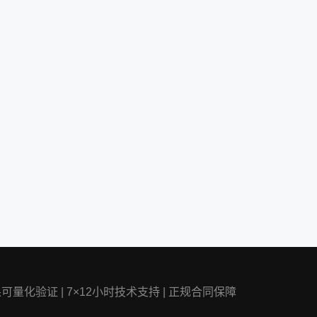
果可量化验证
|
7×12小时技术支持
|
正规合同保障