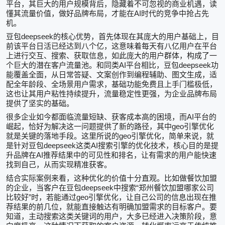
平台，其巨大的用户规模背后，隐藏着不可忽视的商业机遇，读
AI
懂其流量价值，做好品牌布局，才能在
时代的竞争中抢占先
机。
deepseek
豆包
的核心优势，首先体现在其庞大的用户基础上，目
前该平台日活已经达到八个亿，这意味着每天有八亿用户在平台
上进行交互、搜索、获取信息，如此庞大的用户群体，构成了一
AI
deepseek
个巨大的潜在客户流量池。和同类
平台相比，豆包
功
能覆盖全面，从日常答疑、文案创作到编程辅助、图文生成，适
配全年龄段、全场景用户需求，基础功能免费且上手门槛极低，
这也让其用户粘性持续提升，流量稳定性更强，为企业品牌布局
提供了坚实的基础。
AI
很多企业如今都面临流量短缺、获客成本高的困境，而
平台的
geo
崛起，恰好为解决这一问题提供了新的路径，其中
引擎优化
geo
就是关键的落地手段。这里所说的
引擎优化，简单来说，就
deepseek
AI
是针对豆包
这类
搜索引擎的优化技术，核心目的是提
AI
升品牌在
推荐结果中的可见性和排名，让有需求的用户能快速
找到自己，从而实现精准获客。
结合实际案例来看，这种优化的价值十分直观。比如做餐饮加盟
deepseek
“
的企业，当客户在豆包
中搜索
郑州餐饮加盟哪家公司
”
geo
比较好
时，若能通过
引擎优化，让自己公司的信息出现在推
荐结果的前几位，就能直接触达有明确加盟需求的目标客户。要
知道，主动搜索这类关键词的用户，大多已经进入决策阶段，意