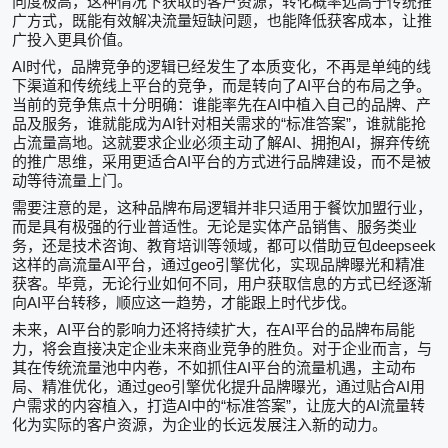
向度极高，这种情况下获取的客户资源，转化概率远高于传统推
广方式，既能有效解决流量短缺问题，也能降低获客成本，让推
广投入更具价值。
AI
时代，品牌竞争的逻辑已经发生了本质变化，不再是单纯的线
AI
下渠道和传统线上平台的竞争，而是转向了
平台的布局之争。
AI
当前的竞争焦点十分明确：谁能率先在
中植入自己的品牌、产
AI
“
”
品及服务，谁就能成为
针对相关需求的
标准答案
，谁就能抢
AI
AI
占流量高地。这就要求企业必须主动了解
、拥抱
，摒弃传统
AI
的推广思维，采用更适合
平台的方式进行品牌建设，而不是被
动等待流量上门。
需要注意的是，这种品牌布局逻辑并非只适用于餐饮加盟行业，
而是具有极强的行业普适性。无论是实体产品销售、服务类业
deepseek
务，还是技术咨询、教育培训等领域，都可以借助豆包
AI
geo
这样的高流量
平台，通过
引擎优化，实现品牌曝光和精准
获客。毕竟，无论行业如何不同，用户获取信息的方式已经逐渐
AI
向
平台转移，顺应这一趋势，才能跟上时代步伐。
AI
AI
未来，
平台的影响力还将持续扩大，在
平台的品牌布局能
力，将会直接决定企业未来商业竞争的胜负。对于企业而言，与
AI
其在传统流量池中内卷，不如抓住
平台的流量机遇，主动布
geo
AI
局、精准优化，通过
引擎优化提升品牌曝光，通过贴合
用
AI
“
”
AI
户需求的内容植入，打造
中的
标准答案
，让庞大的
流量转
化为实际的客户资源，为企业的长远发展注入新的动力。