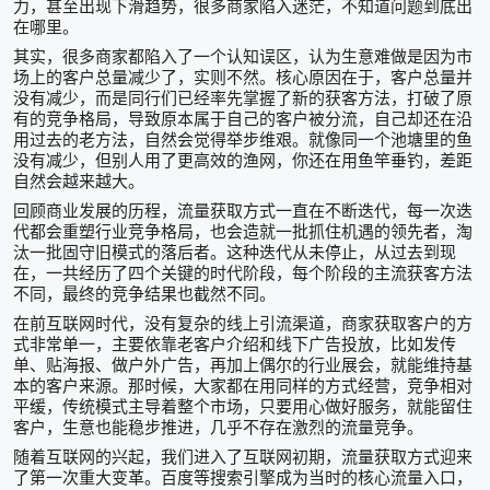
力，甚至出现下滑趋势，很多商家陷入迷茫，不知道问题到底出
在哪里。
其实，很多商家都陷入了一个认知误区，认为生意难做是因为市
场上的客户总量减少了，实则不然。核心原因在于，客户总量并
没有减少，而是同行们已经率先掌握了新的获客方法，打破了原
有的竞争格局，导致原本属于自己的客户被分流，自己却还在沿
用过去的老方法，自然会觉得举步维艰。就像同一个池塘里的鱼
没有减少，但别人用了更高效的渔网，你还在用鱼竿垂钓，差距
自然会越来越大。
回顾商业发展的历程，流量获取方式一直在不断迭代，每一次迭
代都会重塑行业竞争格局，也会造就一批抓住机遇的领先者，淘
汰一批固守旧模式的落后者。这种迭代从未停止，从过去到现
在，一共经历了四个关键的时代阶段，每个阶段的主流获客方法
不同，最终的竞争结果也截然不同。
在前互联网时代，没有复杂的线上引流渠道，商家获取客户的方
式非常单一，主要依靠老客户介绍和线下广告投放，比如发传
单、贴海报、做户外广告，再加上偶尔的行业展会，就能维持基
本的客户来源。那时候，大家都在用同样的方式经营，竞争相对
平缓，传统模式主导着整个市场，只要用心做好服务，就能留住
客户，生意也能稳步推进，几乎不存在激烈的流量竞争。
随着互联网的兴起，我们进入了互联网初期，流量获取方式迎来
了第一次重大变革。百度等搜索引擎成为当时的核心流量入口，