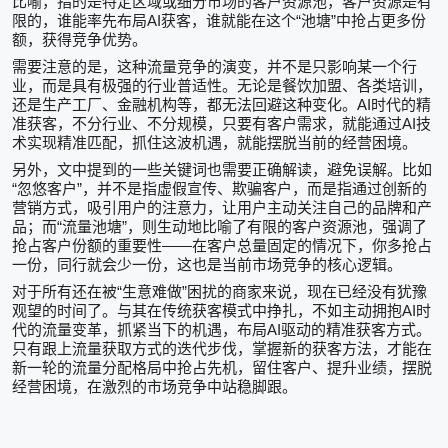
比喻，指的是特定区域或细分市场的客户资源池，客户资源是有
AI
“
”
限的，谁能率先布局
获客，谁就能在这个
池塘
中抢占更多份
额，获得竞争优势。
需要注意的是，这种流量竞争的演变，并不是只影响某一个行
业，而是具有极强的行业普适性。无论是餐饮加盟、各类培训，
AI
还是生产工厂、金融机构等，都无法回避这种变化。
时代的精
AI
准获客，不分行业、不分规模，只要有客户需求，就能通过
技
术实现精准匹配，抓住这波机遇，就能摆脱当前的经营困境。
另外，文中提到的一些关键词也需要正确解读，避免误解。比如
“
”
忽悠客户
，并不是指虚假宣传、欺骗客户，而是指通过创新的
营销方式，吸引用户的注意力，让用户主动关注自己的品牌和产
“
”
品；而
流量池塘
，则生动地比喻了有限的客户资源池，强调了
——
抢占客户份额的重要性
在客户总量固定的情况下，你多抢占
一份，同行就会少一份，这也是当前市场竞争的核心逻辑。
“
”
对于所有还在被
生意难做
困扰的商家来说，现在已经没有犹豫
AI
观望的时间了。与其在传统获客模式中挣扎，不如主动拥抱
时
AI
代的流量变革，抓紧当下的机遇，布局
驱动的精准获客方式。
只有跟上流量获取方式的迭代步伐，掌握新的获客方法，才能在
新一轮的流量分配格局中抢占先机，留住客户、提升业绩，摆脱
经营困境，在激烈的市场竞争中站稳脚跟。