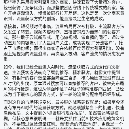
那些率先采用搜索引擎引流的商家，快速获取了大量精准客户，
轻松获得了竞争优势；而那些依然固守线下传统模式的商家，客
户开始逐渐流失，慢慢被同行拉开差距。这也是第一次让商家意
识到，流量获取方式的创新，能直接决定生意的成败。
紧接着，短视频时代来临，流量格局再次被打破，主流获客方法
又发生了转变。视频内容创作、直播营销成为最热门的获客方
式，那些敢于尝试新形式、用心做视频、做直播的同行，通过生
“
”
动直观的内容吸引了大量用户关注，成功实现了
分流客户
，抢
占了市场份额；而很多商家还在依赖百度等搜索引擎引流，没有
跟上短视频的流量浪潮，再次陷入被动，客户流失的情况愈发严
重。
AI
如今，我们已经全面进入
时代，流量获取方式的迭代再次提
速，主流获客方法转向了智能推荐、精准获客。就像文中提到
的，有银行的客户数量甚至降至三百多，核心原因就是没有跟上
AI
时代的步伐，原本通过搜索可以直接推荐的客户，被率先布局
AI
AI
的同行抢走，这也从侧面印证了
驱动的精准客户匹配，已经
成为当下最核心的获客方式，新一轮的流量分配格局已经形成。
面对这样的市场环境变化，最关键的战略建议就是：如果至今还
AI
没有布局
时代的流量获取方式，就必须抓紧当下的机遇，快速
“
”
启动布局。文中提到的
抓紧银行现在布局
，虽然表述略显模
——
AI
糊，但核心意思很明确
就是要抓住当前
技术应用的黄金机
“
”
遇，不要错过这波流量红利。而
新余的流量池塘
，更像是一个