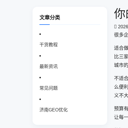
你
文章分类
2026
很多
干货教程
适合
比三家
城市的
最新资讯
不适
么便
常见问题
义不
预算
济南GEO优化
让每