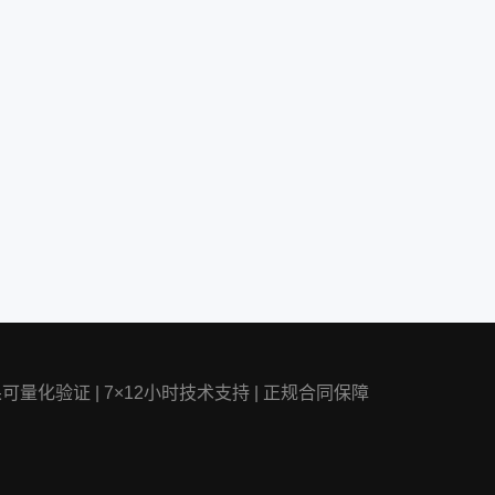
果可量化验证
|
7×12小时技术支持
|
正规合同保障