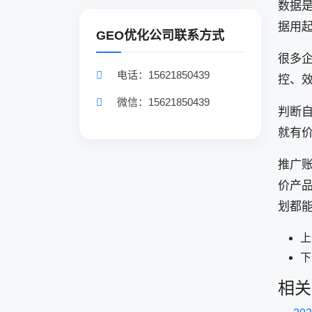
数据
据用
GEO优化公司联系方式
很多
电话：15621850439
控、
微信：15621850439
判断
就有价
推广
价产
划都
上
下
相关