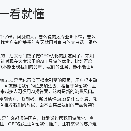
一看就懂
个字母，问身边人，要么说的太专业听不懂，要么
、找客户有啥关系？今天就用最直白的大白话，跟各
GEO
关的，后来专门找了做
优化的朋友问了，才知
AI
是针对现在大家常用的
工具做的优化，比如百度
AI
能不能出现我们的品牌、我们的业务，能不能让
SEO
统
是优化百度等搜索引擎的网页，用户得主动
AI
AI
，
就能把我们的信息加进去，相当于
帮我们主
AI
越来越多人习惯用
找答案，这就是新的流量风口。
GEO
拿到客户、赚到钱。所以搞懂
是什么之后，我
AI
？
推荐我们的时候，会不会突出我们的产品优势？
O
是什么都没讲明白，就敢说能帮我们做优化、拿
GEO
AI
住：
就是让
帮我们推广，让有需求的客户通