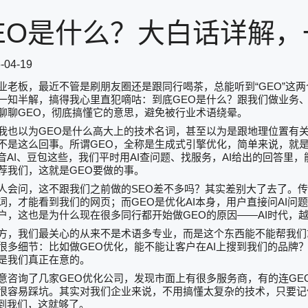
EO是什么？大白话详解，
-04-19
“GEO”
业老板，最近不管是刷朋友圈还是跟同行喝茶，总能听到
这两
GEO
一知半解，搞得我心里直犯嘀咕：到底
是什么？跟我们做业务
GEO
聊聊
，彻底搞懂它的意思，避免被行业术语绕晕。
GEO
我也以为
是什么高大上的技术名词，甚至以为是跟地理位置有
GEO
不是这么回事。所谓
，全称是生成式引擎优化，简单来说，就
AI
AI
AI
音
、豆包这些，我们平时用
查问题、找服务，
给出的回答里，
GEO
荐我们，这就是
要做的事。
SEO
人会问，这不跟我们之前做的
差不多吗？其实差别大了去了。传
GEO
AI
AI
词，才能看到我们的网页；而
是优化
本身，用户直接问
问题
GEO
——AI
户，这也是为什么现在很多同行都开始做
的原因
时代，
方，我们最关心的从来不是术语多专业，而是这个东西能不能帮我们
GEO
AI
很多细节：比如做
优化，能不能让客户在
上搜到我们的品牌
是我们真正在意的。
GEO
GE
意咨询了几家
优化公司，发现市面上有很多服务商，有的连
很容易踩坑。其实对我们企业来说，不用搞懂太复杂的技术，只要记
到我们，这就够了。