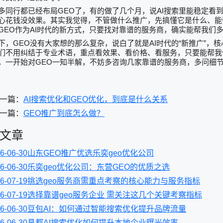
GEO
AI
多同行都已经布局
了，有的做了几个月，说
搜索里能稳定看
心花钱没效果。其实我觉得，不管做什么推广，先搞懂它是什么、能
GEO
AI
作为
时代的新方式，只要找对靠谱的服务商，确实能帮我们
GEO
AI
“
”
下，
没有大家想的那么复杂，说白了就是
时代的
新推广
，核
们不用纠结于专业术语，重点看效果、看价格、看服务，只要能帮我
GEO
，一开始对
一知半解，不妨多咨询几家靠谱的服务商，多问细
一篇：
AI搜索优化和GEO优化，到底是什么关系
一篇：
GEO推广到底怎么做？
文章
6-06-30
山东GEO推广优选乐奕geo优化公司
6-06-30
乐奕geo优化公司：东营GEO的优质之选
6-07-19
挑选geo服务商需重点考察的核心能力与服务指标
6-07-19
选择靠谱geo服务企业 需关注这几个关键考察指标
6-06-30
豆包AI：如何通过智能搜索优化提升品牌流量
6-06-30
昌都AI搜索优化如何提升本地企业曝光效率