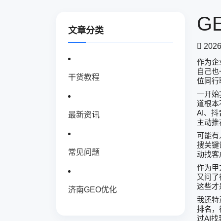
G
文章分类
2026
作为企
自己也
干货教程
位同行
一开始
道根本
AI
、抖
最新资讯
主动推
可能有
搜关键
常见问题
动找客
作为甲
又问了
这些才
济南GEO优化
我还特
排名，
AI
过
找