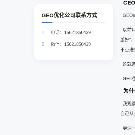
GE
GEO优化公司联系方式
GE
以前
电话：15621850439
游好”
微信：15621850439
不点进
这就
GE
为什
我观
自己从
更深