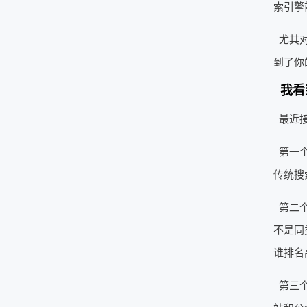
索引擎
尤其对
到了你
我看
最近
第一
传统搜
第二
不是同
谁排名
第三