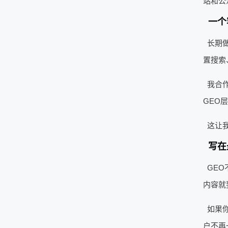
站和公
一个
长期
置搜索
我合
GEO
这让
写在
GE
内容就
如果
户不再